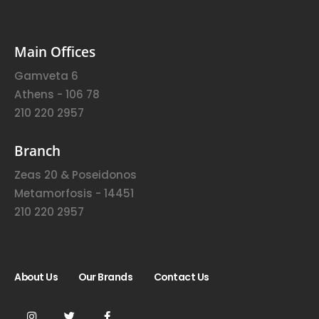
Main Offices
Gamveta 6
Athens - 106 78
210 220 2957
Branch
Zeas 20 & Poseidonos
Metamorfosis - 14451
210 220 2957
About Us
Our Brands
Contact Us