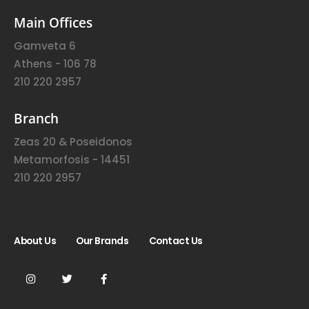
Main Offices
Gamveta 6
Athens - 106 78
210 220 2957
Branch
Zeas 20 & Poseidonos
Metamorfosis - 14451
210 220 2957
About Us
Our Brands
Contact Us